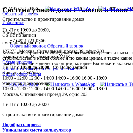
+7 (495) 721-0366
Система умного дома с Алисой и Home A
Обратный звонок
Строительство и проектирование домов
Избранное
Пн-Пт с 10:00 до 20:00,
Уникальная
Сб-Вс по записи
+7 (495) 721-0366
смета-калькулятор
Обратный звонок
Обратный звонок
127273, Москва, Сигнальный проезд 39, офис 203
Компания «Приват-Строй» делает бесплатный расчет и высылае
5 минут от м. Владыкино и МЦК
строительства, в каком объеме и по каким ценам, а также каки
Схема проезда
имеют большое количество опций, которые Вы можете включать
Пн-Пт
с 10:00 до 20:00
,
Сб-Вс
по записи
Заполнить заявку на получение сметы
8 августа, Суббота:
Видео обзор сметы
10:00 - 12:00
12:00 - 14:00
14:00 - 16:00
16:00 - 18:00
9 августа, Воскресенье:
+7 (495) 721-0366
10:00 - 12:00
12:00 - 14:00
14:00 - 16:00
16:00 - 18:00
Москва, Сигнальный проезд 39, офис 203
Пн-Пт с 10:00 до 20:00
Строительство и проектирование домов
Подобрать проект
Уникальная смета калькулятор