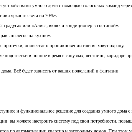
и устройствами умного дома с помощью голосовых команд чере
нови яркость света на 70%».
22 градуса» или «Алиса, включи кондиционер в гостиной».
равь пылесос на кухню».
е протечки, оповестят о проникновении или выховут охрану.
е подстветки в ночное в ремя в санузлах, лестнице, коридоре 
дома. Всё будет зависеть от ваших пожеланий и фантазии.
оступное и функциональное решение для создания умного дома с
ии, вы можете настроить систему под свои потребности, повыш
тов по автоматизации квартир и загородных домов. При этом 