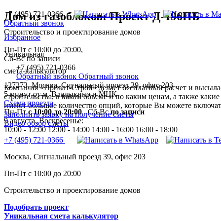
+7 (495) 721-0366
Дом из газоблоков: Проект Д-196ПБ
Обратный звонок
Строительство и проектирование домов
Избранное
Пн-Пт с 10:00 до 20:00,
Уникальная
Сб-Вс по записи
+7 (495) 721-0366
смета-калькулятор
Обратный звонок
Обратный звонок
127273, Москва, Сигнальный проезд 39, офис 203
Компания «Приват-Строй» делает бесплатный расчет и высылае
5 минут от м. Владыкино и МЦК
строительства, в каком объеме и по каким ценам, а также каки
Схема проезда
имеют большое количество опций, которые Вы можете включать
Пн-Пт
с 10:00 до 20:00
,
Сб-Вс
по записи
Заполнить заявку на получение сметы
9 августа, Воскресенье:
Видео обзор сметы
10:00 - 12:00
12:00 - 14:00
14:00 - 16:00
16:00 - 18:00
+7 (495) 721-0366
Москва, Сигнальный проезд 39, офис 203
Пн-Пт с 10:00 до 20:00
Строительство и проектирование домов
Подобрать проект
Уникальная смета калькулятор