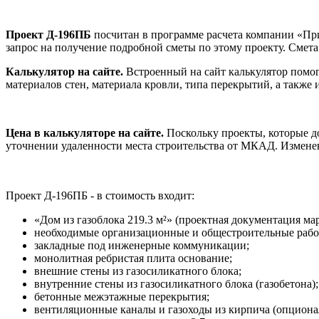
Проект Д-196ПБ
посчитан в программе расчета компании «При
запрос на получение подробной сметы по этому проекту. Смета
Калькулятор на сайте.
Встроенный на сайт калькулятор помога
материалов стен, материала кровли, типа перекрытий, а также
Цена в калькуляторе на сайте.
Поскольку проекты, которые до
уточнении удаленности места строительства от МКАД. Изменен
Проект Д-196ПБ - в стоимость входит:
«Дом из газоблока 219.3 м²» (проектная документация ма
необходимые организационные и общестроительные рабо
закладные под инженерные коммуникации;
монолитная ребристая плита основание;
внешние стены из газосиликатного блока;
внутренние стены из газосиликатного блока (газобетона);
бетонные межэтажные перекрытия;
вентиляционные каналы и газоходы из кирпича (опциона