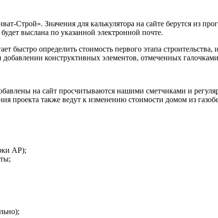
ват-Строй». Значения для калькулятора на сайте берутся из про
 будет выслана по указанной электронной почте.
ет быстро определить стоимость первого этапа строительства, 
 и добавлении конструктивных элементов, отмеченных галочками
бавлены на сайт просчитываются нашими сметчиками и регулярн
ия проекта также ведут к изменению стоимости домом из газобе
рки АР);
ты;
льно);