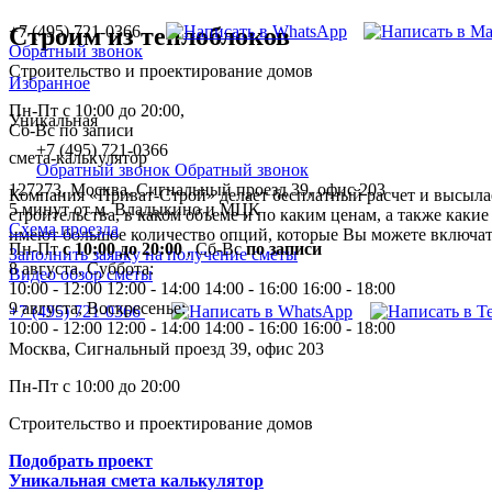
+7 (495) 721-0366
Строим из теплоблоков
Обратный звонок
Строительство и проектирование домов
Избранное
Пн-Пт с 10:00 до 20:00,
Уникальная
Сб-Вс по записи
+7 (495) 721-0366
смета-калькулятор
Обратный звонок
Обратный звонок
127273, Москва, Сигнальный проезд 39, офис 203
Компания «Приват-Строй» делает бесплатный расчет и высылае
5 минут от м. Владыкино и МЦК
строительства, в каком объеме и по каким ценам, а также каки
Схема проезда
имеют большое количество опций, которые Вы можете включать
Пн-Пт
с 10:00 до 20:00
,
Сб-Вс
по записи
Заполнить заявку на получение сметы
8 августа, Суббота:
Видео обзор сметы
10:00 - 12:00
12:00 - 14:00
14:00 - 16:00
16:00 - 18:00
9 августа, Воскресенье:
+7 (495) 721-0366
10:00 - 12:00
12:00 - 14:00
14:00 - 16:00
16:00 - 18:00
Москва, Сигнальный проезд 39, офис 203
Пн-Пт с 10:00 до 20:00
Строительство и проектирование домов
Подобрать проект
Уникальная смета калькулятор