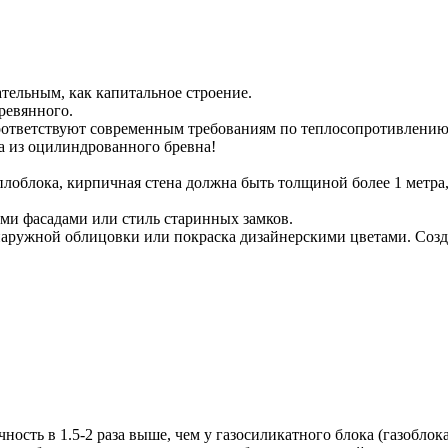
ательным, как капитальное строение.
ревянного.
е соответствуют современным требованиям по теплосопротивлени
а из оцилиндрованного бревна!
плоблока, кирпичная стена должна быть толщиной более 1 метра,
ми фасадами или стиль старинных замков.
 наружной облицовки или покраска дизайнерскими цветами. Созд
ность в 1.5-2 раза выше, чем у газосиликатного блока (газоблока