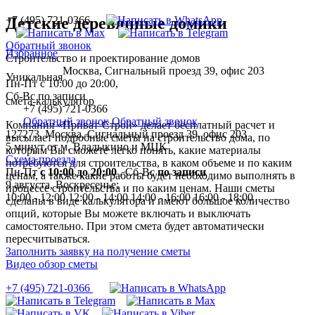
+7 (495) 721-0366
Детские деревянные домики
Обратный звонок
Избранное
Строительство и проектирование домов
Москва, Сигнальный проезд 39, офис 203
Уникальная
Пн-Пт с 10:00 до 20:00,
Сб-Вс по записи
смета-калькулятор
+7 (495) 721-0366
Обратный звонок
Обратный звонок
Компания «Приват-Строй» делает бесплатный расчет и
127273, Москва, Сигнальный проезд 39, офис 203
высылает подробные сметы на строительство дома, по
5 минут от м. Владыкино и МЦК
которым Вы сможете легко понять, какие материалы
Схема проезда
потребуются для строительства, в каком объеме и по каким
Пн-Пт
с 10:00 до 20:00
,
Сб-Вс
по записи
ценам, а также какие работы будет необходимо выполнять в
9 августа, Воскресенье:
процессе строительства и по каким ценам. Наши сметы
10:00 - 12:00
12:00 - 14:00
14:00 - 16:00
16:00 - 18:00
сделаны в виде калькулятора и имеют большое количество
опций, которые Вы можете включать и выключать
самостоятельно. При этом смета будет автоматически
пересчитываться.
Заполнить заявку на получение сметы
Видео обзор сметы
+7 (495) 721-0366