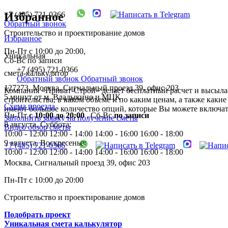
+7 (495) 721-0366
Избранное
Обратный звонок
Строительство и проектирование домов
Избранное
Пн-Пт с 10:00 до 20:00,
Уникальная
Сб-Вс по записи
+7 (495) 721-0366
смета-калькулятор
Обратный звонок
Обратный звонок
127273, Москва, Сигнальный проезд 39, офис 203
Компания «Приват-Строй» делает бесплатный расчет и высылае
5 минут от м. Владыкино и МЦК
строительства, в каком объеме и по каким ценам, а также каки
Схема проезда
имеют большое количество опций, которые Вы можете включать
Пн-Пт
с 10:00 до 20:00
,
Сб-Вс
по записи
Заполнить заявку на получение сметы
8 августа, Суббота:
Видео обзор сметы
10:00 - 12:00
12:00 - 14:00
14:00 - 16:00
16:00 - 18:00
9 августа, Воскресенье:
+7 (495) 721-0366
10:00 - 12:00
12:00 - 14:00
14:00 - 16:00
16:00 - 18:00
Москва, Сигнальный проезд 39, офис 203
Пн-Пт с 10:00 до 20:00
Строительство и проектирование домов
Подобрать проект
Уникальная смета калькулятор