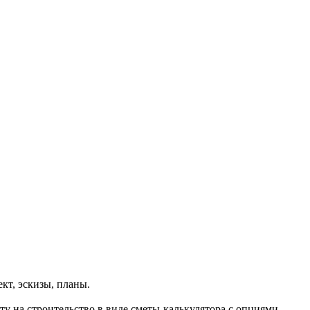
ект, эскизы, планы.
у на строительство в виде сметы-калькулятора с опциями.