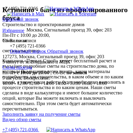
+7 (495) 721-0366
Кстинино - баня из профилированного
бруса
Обратный звонок
Строительство и проектирование домов
Москва, Сигнальный проезд 39, офис 203
Избранное
Пн-Пт с 10:00 до 20:00,
Уникальная
Сб-Вс по записи
+7 (495) 721-0366
смета-калькулятор
Обратный звонок
Обратный звонок
127273, Москва, Сигнальный проезд 39, офис 203
Компания «Приват-Строй» делает бесплатный расчет и
5 минут от м. Владыкино и МЦК
высылает подробные сметы на строительство дома, по
Схема проезда
которым Вы сможете легко понять, какие материалы
Пн-Пт
с 10:00 до 20:00
,
Сб-Вс
по записи
потребуются для строительства, в каком объеме и по каким
9 августа, Воскресенье:
ценам, а также какие работы будет необходимо выполнять в
10:00 - 12:00
12:00 - 14:00
14:00 - 16:00
16:00 - 18:00
процессе строительства и по каким ценам. Наши сметы
сделаны в виде калькулятора и имеют большое количество
опций, которые Вы можете включать и выключать
самостоятельно. При этом смета будет автоматически
пересчитываться.
Заполнить заявку на получение сметы
Видео обзор сметы
+7 (495) 721-0366