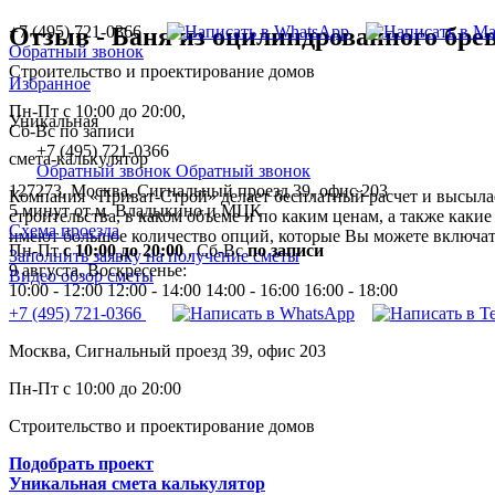
+7 (495) 721-0366
Отзыв - Баня из оцилиндрованного брев
Обратный звонок
Строительство и проектирование домов
Избранное
Пн-Пт с 10:00 до 20:00,
Уникальная
Сб-Вс по записи
+7 (495) 721-0366
смета-калькулятор
Обратный звонок
Обратный звонок
127273, Москва, Сигнальный проезд 39, офис 203
Компания «Приват-Строй» делает бесплатный расчет и высылае
5 минут от м. Владыкино и МЦК
строительства, в каком объеме и по каким ценам, а также каки
Схема проезда
имеют большое количество опций, которые Вы можете включать
Пн-Пт
с 10:00 до 20:00
,
Сб-Вс
по записи
Заполнить заявку на получение сметы
9 августа, Воскресенье:
Видео обзор сметы
10:00 - 12:00
12:00 - 14:00
14:00 - 16:00
16:00 - 18:00
+7 (495) 721-0366
Москва, Сигнальный проезд 39, офис 203
Пн-Пт с 10:00 до 20:00
Строительство и проектирование домов
Подобрать проект
Уникальная смета калькулятор