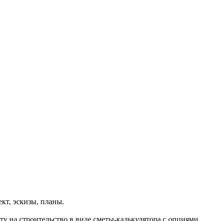
ект, эскизы, планы.
у на строительство в виде сметы-калькулятора с опциями.