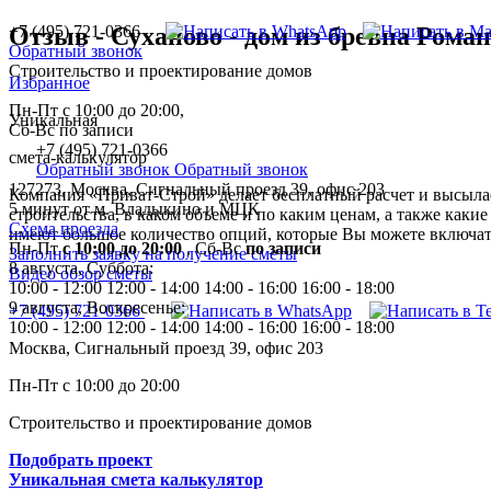
+7 (495) 721-0366
Отзыв - Суханово - дом из бревна Рома
Обратный звонок
Строительство и проектирование домов
Избранное
Пн-Пт с 10:00 до 20:00,
Уникальная
Сб-Вс по записи
+7 (495) 721-0366
смета-калькулятор
Обратный звонок
Обратный звонок
127273, Москва, Сигнальный проезд 39, офис 203
Компания «Приват-Строй» делает бесплатный расчет и высылае
5 минут от м. Владыкино и МЦК
строительства, в каком объеме и по каким ценам, а также каки
Схема проезда
имеют большое количество опций, которые Вы можете включать
Пн-Пт
с 10:00 до 20:00
,
Сб-Вс
по записи
Заполнить заявку на получение сметы
8 августа, Суббота:
Видео обзор сметы
10:00 - 12:00
12:00 - 14:00
14:00 - 16:00
16:00 - 18:00
9 августа, Воскресенье:
+7 (495) 721-0366
10:00 - 12:00
12:00 - 14:00
14:00 - 16:00
16:00 - 18:00
Москва, Сигнальный проезд 39, офис 203
Пн-Пт с 10:00 до 20:00
Строительство и проектирование домов
Подобрать проект
Уникальная смета калькулятор