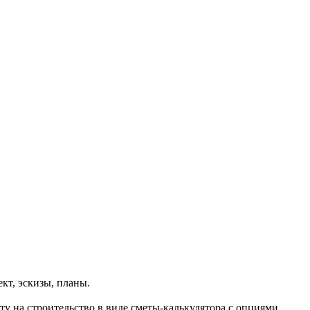
ект, эскизы, планы.
у на строительство в виде сметы-калькулятора с опциями.