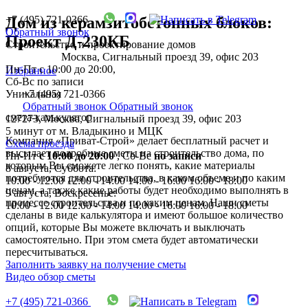
+7 (495) 721-0366
Дом из керамзитобетонных блоков:
Обратный звонок
Проект Д-230КБ
Строительство и проектирование домов
Москва, Сигнальный проезд 39, офис 203
Пн-Пт с 10:00 до 20:00,
Избранное
Сб-Вс по записи
Уникальная
+7 (495) 721-0366
Обратный звонок
Обратный звонок
смета-калькулятор
127273, Москва, Сигнальный проезд 39, офис 203
5 минут от м. Владыкино и МЦК
Компания «Приват-Строй» делает бесплатный расчет и
Схема проезда
высылает подробные сметы на строительство дома, по
Пн-Пт
с 10:00 до 20:00
,
Сб-Вс
по записи
которым Вы сможете легко понять, какие материалы
8 августа, Суббота:
потребуются для строительства, в каком объеме и по каким
10:00 - 12:00
12:00 - 14:00
14:00 - 16:00
16:00 - 18:00
ценам, а также какие работы будет необходимо выполнять в
9 августа, Воскресенье:
процессе строительства и по каким ценам. Наши сметы
10:00 - 12:00
12:00 - 14:00
14:00 - 16:00
16:00 - 18:00
сделаны в виде калькулятора и имеют большое количество
опций, которые Вы можете включать и выключать
самостоятельно. При этом смета будет автоматически
пересчитываться.
Заполнить заявку на получение сметы
Видео обзор сметы
+7 (495) 721-0366