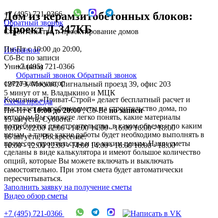
+7 (495) 721-0366
Дом из керамзитобетонных блоков:
Обратный звонок
Проект Д-347КБ
Строительство и проектирование домов
Пн-Пт с 10:00 до 20:00,
Избранное
Сб-Вс по записи
Уникальная
+7 (495) 721-0366
Обратный звонок
Обратный звонок
смета-калькулятор
127273, Москва, Сигнальный проезд 39, офис 203
5 минут от м. Владыкино и МЦК
Компания «Приват-Строй» делает бесплатный расчет и
Схема проезда
высылает подробные сметы на строительство дома, по
Пн-Пт
с 10:00 до 20:00
,
Сб-Вс
по записи
которым Вы сможете легко понять, какие материалы
15 августа, Суббота:
потребуются для строительства, в каком объеме и по каким
10:00 - 12:00
12:00 - 14:00
14:00 - 16:00
16:00 - 18:00
ценам, а также какие работы будет необходимо выполнять в
16 августа, Воскресенье:
процессе строительства и по каким ценам. Наши сметы
10:00 - 12:00
12:00 - 14:00
14:00 - 16:00
16:00 - 18:00
сделаны в виде калькулятора и имеют большое количество
опций, которые Вы можете включать и выключать
самостоятельно. При этом смета будет автоматически
пересчитываться.
Заполнить заявку на получение сметы
Видео обзор сметы
+7 (495) 721-0366