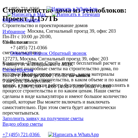
+7 (495) 721-0366
Строительство дома из теплоблоков:
Проект Д-157ТБ
Обратный звонок
Строительство и проектирование домов
Москва, Сигнальный проезд 39, офис 203
Избранное
Пн-Пт с 10:00 до 20:00,
Уникальная
Сб-Вс по записи
+7 (495) 721-0366
смета-калькулятор
Обратный звонок
Обратный звонок
127273, Москва, Сигнальный проезд 39, офис 203
Компания «Приват-Строй» делает бесплатный расчет и
5 минут от м. Владыкино и МЦК
высылает подробные сметы на строительство дома, по
Схема проезда
которым Вы сможете легко понять, какие материалы
Пн-Пт
с 10:00 до 20:00
,
Сб-Вс
по записи
потребуются для строительства, в каком объеме и по каким
9 августа, Воскресенье:
ценам, а также какие работы будет необходимо выполнять в
10:00 - 12:00
12:00 - 14:00
14:00 - 16:00
16:00 - 18:00
процессе строительства и по каким ценам. Наши сметы
сделаны в виде калькулятора и имеют большое количество
опций, которые Вы можете включать и выключать
самостоятельно. При этом смета будет автоматически
пересчитываться.
Заполнить заявку на получение сметы
Видео обзор сметы
+7 (495) 721-0366