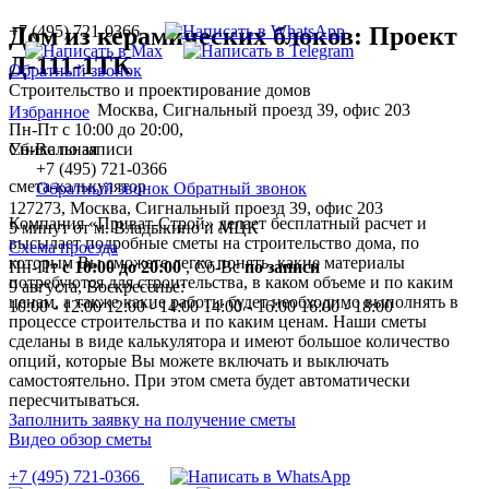
+7 (495) 721-0366
Дом из керамических блоков: Проект
Д-111-1ТК
Обратный звонок
Строительство и проектирование домов
Москва, Сигнальный проезд 39, офис 203
Избранное
Пн-Пт с 10:00 до 20:00,
Уникальная
Сб-Вс по записи
+7 (495) 721-0366
смета-калькулятор
Обратный звонок
Обратный звонок
127273, Москва, Сигнальный проезд 39, офис 203
Компания «Приват-Строй» делает бесплатный расчет и
5 минут от м. Владыкино и МЦК
высылает подробные сметы на строительство дома, по
Схема проезда
которым Вы сможете легко понять, какие материалы
Пн-Пт
с 10:00 до 20:00
,
Сб-Вс
по записи
потребуются для строительства, в каком объеме и по каким
9 августа, Воскресенье:
ценам, а также какие работы будет необходимо выполнять в
10:00 - 12:00
12:00 - 14:00
14:00 - 16:00
16:00 - 18:00
процессе строительства и по каким ценам. Наши сметы
сделаны в виде калькулятора и имеют большое количество
опций, которые Вы можете включать и выключать
самостоятельно. При этом смета будет автоматически
пересчитываться.
Заполнить заявку на получение сметы
Видео обзор сметы
+7 (495) 721-0366