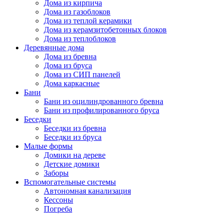
Дома из кирпича
Дома из газоблоков
Дома из теплой керамики
Дома из керамзитобетонных блоков
Дома из теплоблоков
Деревянные дома
Дома из бревна
Дома из бруса
Дома из СИП панелей
Дома каркасные
Бани
Бани из оцилиндрованного бревна
Бани из профилированного бруса
Беседки
Беседки из бревна
Беседки из бруса
Малые формы
Домики на дереве
Детские домики
Заборы
Вспомогательные системы
Автономная канализация
Кессоны
Погреба