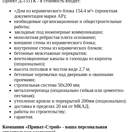
Проект Д-155ТК - в стоимость входит:
«Дом из керамического блока 154.4 м²» (проектная
документация марки АР);
необходимые организационные и общестроительные
работы;
закладные под инженерные коммуникации;
монолитная ребристая плита основание;
внешние стены из керамического блока;
внутренние стены из керамических блоков;
бетонные межэтажные перекрытия;
вентиляционные каналы и газоходы из кирпича
(опционально);
высота потолков в чистом виде 2,7 м;
бетонные перемычки над дверными и оконными
проемами;
стропильная система 50х200 мм;
металлочерепица (опционально гибкая или цементно-
песчаная);
утепление кровли и перекрытий 200мм (опционально);
доставка в пределах 20 км от МКАД;
работы по строительству;
гарантия.
Компания «Приват-Строй» - ваша персональная