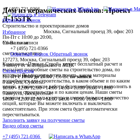
+7 (495) 721-0366
Дом из керамических блоков: Проект
Д-155ТК
Обратный звонок
Строительство и проектирование домов
Москва, Сигнальный проезд 39, офис 203
Избранное
Пн-Пт с 10:00 до 20:00,
Уникальная
Сб-Вс по записи
+7 (495) 721-0366
смета-калькулятор
Обратный звонок
Обратный звонок
127273, Москва, Сигнальный проезд 39, офис 203
Компания «Приват-Строй» делает бесплатный расчет и
5 минут от м. Владыкино и МЦК
высылает подробные сметы на строительство дома, по
Схема проезда
которым Вы сможете легко понять, какие материалы
Пн-Пт
с 10:00 до 20:00
,
Сб-Вс
по записи
потребуются для строительства, в каком объеме и по каким
8 августа, Суббота:
ценам, а также какие работы будет необходимо выполнять в
10:00 - 12:00
12:00 - 14:00
14:00 - 16:00
16:00 - 18:00
процессе строительства и по каким ценам. Наши сметы
9 августа, Воскресенье:
сделаны в виде калькулятора и имеют большое количество
10:00 - 12:00
12:00 - 14:00
14:00 - 16:00
16:00 - 18:00
опций, которые Вы можете включать и выключать
самостоятельно. При этом смета будет автоматически
пересчитываться.
Заполнить заявку на получение сметы
Видео обзор сметы
+7 (495) 721-0366