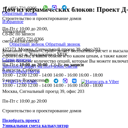
+7 (495) 721-0366
Дом из керамических блоков: Проект Д
Обратный звонок
Строительство и проектирование домов
Избранное
Пн-Пт с 10:00 до 20:00,
Уникальная
Сб-Вс по записи
+7 (495) 721-0366
смета-калькулятор
Обратный звонок
Обратный звонок
127273, Москва, Сигнальный проезд 39, офис 203
Компания «Приват-Строй» делает бесплатный расчет и высылае
5 минут от м. Владыкино и МЦК
строительства, в каком объеме и по каким ценам, а также каки
Схема проезда
имеют большое количество опций, которые Вы можете включать
Пн-Пт
с 10:00 до 20:00
,
Сб-Вс
по записи
Заполнить заявку на получение сметы
8 августа, Суббота:
Видео обзор сметы
10:00 - 12:00
12:00 - 14:00
14:00 - 16:00
16:00 - 18:00
9 августа, Воскресенье:
+7 (495) 721-0366
10:00 - 12:00
12:00 - 14:00
14:00 - 16:00
16:00 - 18:00
Москва, Сигнальный проезд 39, офис 203
Пн-Пт с 10:00 до 20:00
Строительство и проектирование домов
Подобрать проект
Уникальная смета калькулятор