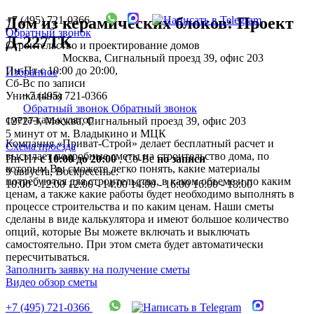
+7 (495) 721-0366
Дом из керамических блоков: Проект
Обратный звонок
Д-227ТК
Строительство и проектирование домов
Москва, Сигнальный проезд 39, офис 203
Пн-Пт с 10:00 до 20:00,
Избранное
Сб-Вс по записи
Уникальная
+7 (495) 721-0366
Обратный звонок
Обратный звонок
смета-калькулятор
127273, Москва, Сигнальный проезд 39, офис 203
5 минут от м. Владыкино и МЦК
Компания «Приват-Строй» делает бесплатный расчет и
Схема проезда
высылает подробные сметы на строительство дома, по
Пн-Пт
с 10:00 до 20:00
,
Сб-Вс
по записи
которым Вы сможете легко понять, какие материалы
9 августа, Воскресенье:
потребуются для строительства, в каком объеме и по каким
10:00 - 12:00
12:00 - 14:00
14:00 - 16:00
16:00 - 18:00
ценам, а также какие работы будет необходимо выполнять в
процессе строительства и по каким ценам. Наши сметы
сделаны в виде калькулятора и имеют большое количество
опций, которые Вы можете включать и выключать
самостоятельно. При этом смета будет автоматически
пересчитываться.
Заполнить заявку на получение сметы
Видео обзор сметы
+7 (495) 721-0366