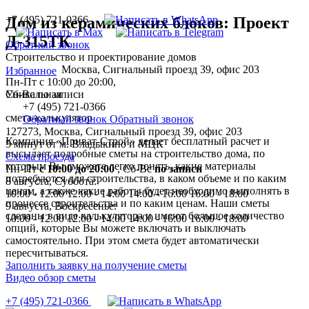
+7 (495) 721-0366
Дом из керамических блоков: Проект
Д-315ТК
Обратный звонок
Строительство и проектирование домов
Москва, Сигнальный проезд 39, офис 203
Избранное
Пн-Пт с 10:00 до 20:00,
Уникальная
Сб-Вс по записи
+7 (495) 721-0366
смета-калькулятор
Обратный звонок
Обратный звонок
127273, Москва, Сигнальный проезд 39, офис 203
Компания «Приват-Строй» делает бесплатный расчет и
5 минут от м. Владыкино и МЦК
высылает подробные сметы на строительство дома, по
Схема проезда
которым Вы сможете легко понять, какие материалы
Пн-Пт
с 10:00 до 20:00
,
Сб-Вс
по записи
потребуются для строительства, в каком объеме и по каким
8 августа, Суббота:
ценам, а также какие работы будет необходимо выполнять в
10:00 - 12:00
12:00 - 14:00
14:00 - 16:00
16:00 - 18:00
процессе строительства и по каким ценам. Наши сметы
9 августа, Воскресенье:
сделаны в виде калькулятора и имеют большое количество
10:00 - 12:00
12:00 - 14:00
14:00 - 16:00
16:00 - 18:00
опций, которые Вы можете включать и выключать
самостоятельно. При этом смета будет автоматически
пересчитываться.
Заполнить заявку на получение сметы
Видео обзор сметы
+7 (495) 721-0366