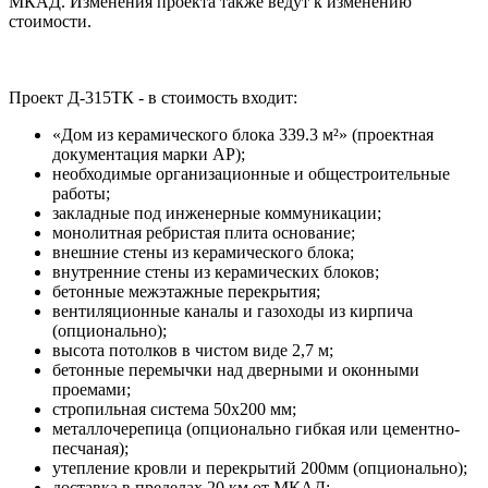
МКАД. Изменения проекта также ведут к изменению
стоимости.
Проект Д-315ТК - в стоимость входит:
«Дом из керамического блока 339.3 м²» (проектная
документация марки АР);
необходимые организационные и общестроительные
работы;
закладные под инженерные коммуникации;
монолитная ребристая плита основание;
внешние стены из керамического блока;
внутренние стены из керамических блоков;
бетонные межэтажные перекрытия;
вентиляционные каналы и газоходы из кирпича
(опционально);
высота потолков в чистом виде 2,7 м;
бетонные перемычки над дверными и оконными
проемами;
стропильная система 50х200 мм;
металлочерепица (опционально гибкая или цементно-
песчаная);
утепление кровли и перекрытий 200мм (опционально);
доставка в пределах 20 км от МКАД;