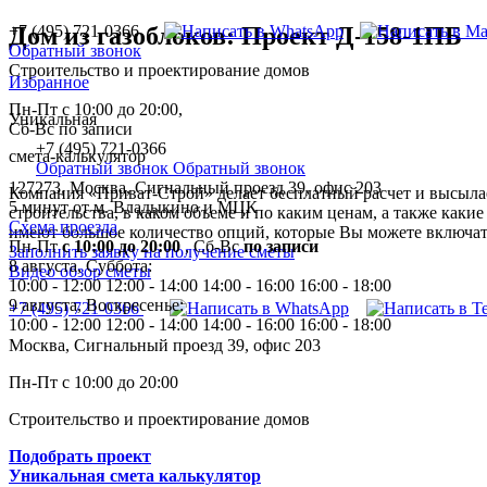
+7 (495) 721-0366
Дом из газоблоков: Проект Д-158-1ПБ
Обратный звонок
Строительство и проектирование домов
Избранное
Пн-Пт с 10:00 до 20:00,
Уникальная
Сб-Вс по записи
+7 (495) 721-0366
смета-калькулятор
Обратный звонок
Обратный звонок
127273, Москва, Сигнальный проезд 39, офис 203
Компания «Приват-Строй» делает бесплатный расчет и высылае
5 минут от м. Владыкино и МЦК
строительства, в каком объеме и по каким ценам, а также каки
Схема проезда
имеют большое количество опций, которые Вы можете включать
Пн-Пт
с 10:00 до 20:00
,
Сб-Вс
по записи
Заполнить заявку на получение сметы
8 августа, Суббота:
Видео обзор сметы
10:00 - 12:00
12:00 - 14:00
14:00 - 16:00
16:00 - 18:00
9 августа, Воскресенье:
+7 (495) 721-0366
10:00 - 12:00
12:00 - 14:00
14:00 - 16:00
16:00 - 18:00
Москва, Сигнальный проезд 39, офис 203
Пн-Пт с 10:00 до 20:00
Строительство и проектирование домов
Подобрать проект
Уникальная смета калькулятор