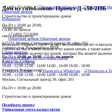
+7 (495) 721-0366
Дом из газоблоков: Проект Д-158-2ПБ
Обратный звонок
Строительство и проектирование домов
Избранное
Пн-Пт с 10:00 до 20:00,
Уникальная
Сб-Вс по записи
+7 (495) 721-0366
смета-калькулятор
Обратный звонок
Обратный звонок
127273, Москва, Сигнальный проезд 39, офис 203
Компания «Приват-Строй» делает бесплатный расчет и высылае
5 минут от м. Владыкино и МЦК
строительства, в каком объеме и по каким ценам, а также каки
Схема проезда
имеют большое количество опций, которые Вы можете включать
Пн-Пт
с 10:00 до 20:00
,
Сб-Вс
по записи
Заполнить заявку на получение сметы
8 августа, Суббота:
Видео обзор сметы
10:00 - 12:00
12:00 - 14:00
14:00 - 16:00
16:00 - 18:00
9 августа, Воскресенье:
+7 (495) 721-0366
10:00 - 12:00
12:00 - 14:00
14:00 - 16:00
16:00 - 18:00
Москва, Сигнальный проезд 39, офис 203
Пн-Пт с 10:00 до 20:00
Строительство и проектирование домов
Подобрать проект
Уникальная смета калькулятор