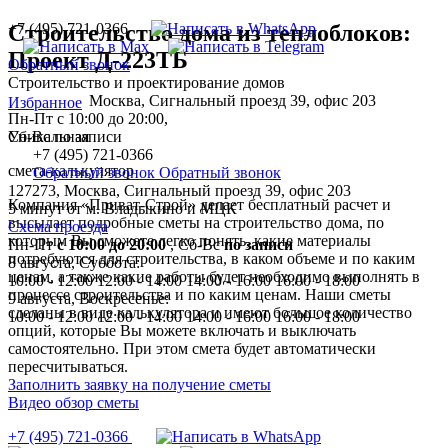
+7 (495) 721-0366
Строительство дома из теплоблоков:
Проект Д-223ТБ
Обратный звонок
Строительство и проектирование домов
Москва, Сигнальный проезд 39, офис 203
Избранное
Пн-Пт с 10:00 до 20:00,
Уникальная
Сб-Вс по записи
+7 (495) 721-0366
смета-калькулятор
Обратный звонок
Обратный звонок
127273, Москва, Сигнальный проезд 39, офис 203
Компания «Приват-Строй» делает бесплатный расчет и
5 минут от м. Владыкино и МЦК
высылает подробные сметы на строительство дома, по
Схема проезда
которым Вы сможете легко понять, какие материалы
Пн-Пт
с 10:00 до 20:00
,
Сб-Вс
по записи
потребуются для строительства, в каком объеме и по каким
8 августа, Суббота:
ценам, а также какие работы будет необходимо выполнять в
10:00 - 12:00
12:00 - 14:00
14:00 - 16:00
16:00 - 18:00
процессе строительства и по каким ценам. Наши сметы
9 августа, Воскресенье:
сделаны в виде калькулятора и имеют большое количество
10:00 - 12:00
12:00 - 14:00
14:00 - 16:00
16:00 - 18:00
опций, которые Вы можете включать и выключать
самостоятельно. При этом смета будет автоматически
пересчитываться.
Заполнить заявку на получение сметы
Видео обзор сметы
+7 (495) 721-0366